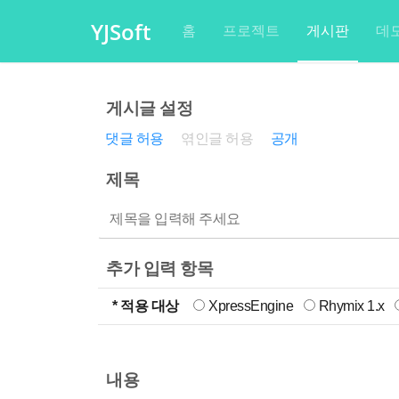
YJSoft
공지사항
QNA
XE TIP
홈
프로젝트
게시판
데
게시글 설정
댓글 허용
엮인글 허용
공개
제목
추가 입력 항목
* 적용 대상
XpressEngine
Rhymix 1.x
내용