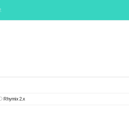
모
Rhymix 2.x