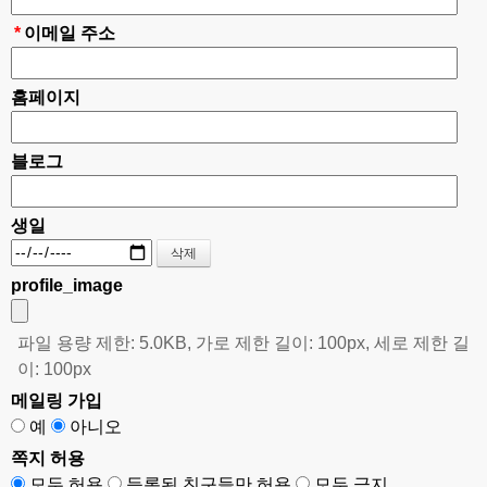
콘텐츠 제공, 맞춤 서비스 제공 등을 목적으로 개인정보를 처리
*
이메일 주소
합니다.
홈페이지
다. 마케팅 및 광고에의 활용
신규 서비스(제품) 개발 및 맞춤 서비스 제공, 접속빈도 파악 또
블로그
는 회원의 서비스 이용에 대한 통계 등을 목적으로 개인정보를
처리합니다.
생일
2. 개인정보 파일 현황
profile_image
개인정보 항목 : 이메일, 비밀번호, 로그인ID, 생년월일, 서비
스 이용 기록, 접속 로그, 쿠키, 접속 IP 정보
파일 용량 제한: 5.0KB, 가로 제한 길이: 100px, 세로 제한 길
수집방법 : 홈페이지
이: 100px
보유근거 : 개인정보제공 동의
메일링 가입
보유기간 : 지체없이 파기
예
아니오
쪽지 허용
모두 허용
등록된 친구들만 허용
모두 금지