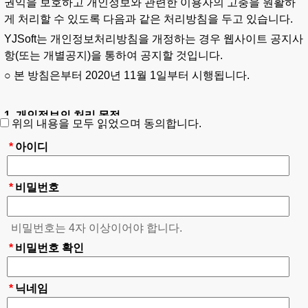
권익을 보호하고 개인정보와 관련한 이용자의 고충을 원활하
게 처리할 수 있도록 다음과 같은 처리방침을 두고 있습니다.
YJSoft는 개인정보처리방침을 개정하는 경우 웹사이트 공지사
항(또는 개별공지)을 통하여 공지할 것입니다.
○ 본 방침은부터
2020
년
11
월
1
일부터 시행됩니다.
1. 개인정보의 처리 목적
위의 내용을 모두 읽었으며 동의합니다.
YJSoft는 개인정보를 다음의 목적을 위해 처리합니다. 처리한
*
아이디
개인정보는 다음의 목적이외의 용도로는 사용되지 않으며 이
용 목적이 변경될 시에는 사전동의를 구할 예정입니다.
*
비밀번호
가. 홈페이지 회원가입 및 관리
회원 가입의사 확인, 회원자격 유지·관리, 서비스 부정이용 방
비밀번호는 4자 이상이어야 합니다.
지, 각종 고지·통지, 분쟁 조정을 위한 기록 보존 등을 목적으로
*
비밀번호 확인
개인정보를 처리합니다.
*
닉네임
나. 재화 또는 서비스 제공